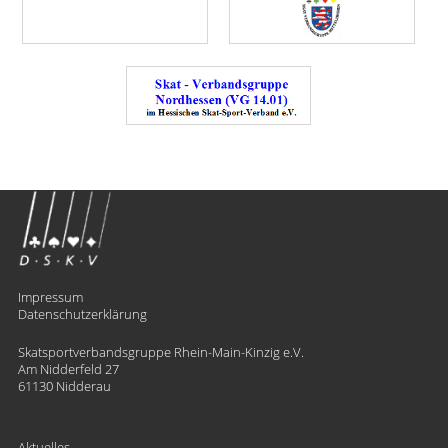
Impressum
Datenschutzerklärung
Skatsportverbandsgruppe Rhein-Main-Kinzig e.V.
Am Nidderfeld 27
61130 Nidderau
Aktuelles